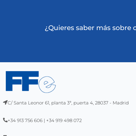
¿Quieres saber más sobre
C/ Santa Leonor 61, planta 3ª, puerta 4, 28037 - Madrid
+34 913 756 606 | +34 919 498 072