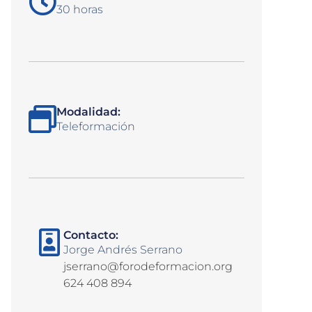
30 horas
Modalidad:
Teleformación
Contacto:
Jorge Andrés Serrano
jserrano@forodeformacion.org
624 408 894