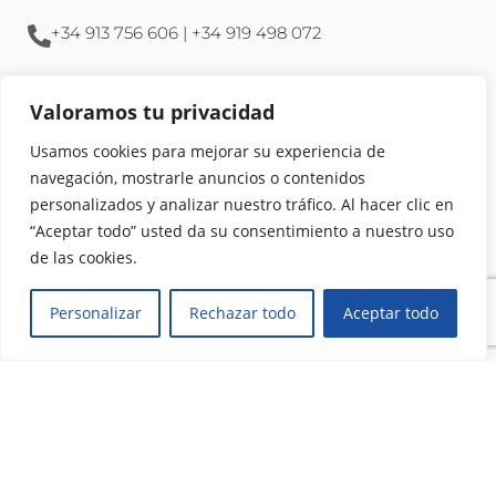
+34 913 756 606 | +34 919 498 072
info@forodeformacion.org
Valoramos tu privacidad
Usamos cookies para mejorar su experiencia de
Enlaces de interés
Compañía
navegación, mostrarle anuncios o contenidos
personalizados y analizar nuestro tráfico. Al hacer clic en
Aula virtual
La empresa
“Aceptar todo” usted da su consentimiento a nuestro uso
Tienda online
Localización
de las cookies.
Noticias
Excelencia
Catálogo de cursos
Calidad
Personalizar
Rechazar todo
Aceptar todo
Soporte
Legal
Preguntas frecuentes
Aviso Legal
Contacto
Condiciones de uso
Atención al alumno
Política de Privacidad
Política de contrataciones