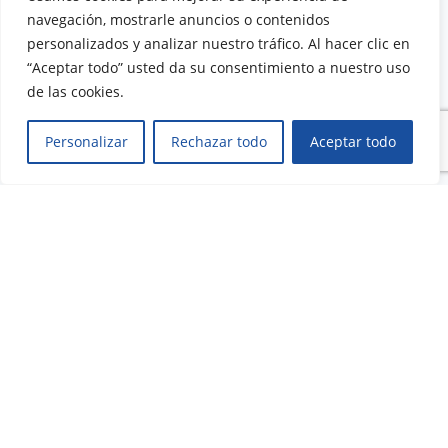
navegación, mostrarle anuncios o contenidos
Catálogo de cursos
Calidad
personalizados y analizar nuestro tráfico. Al hacer clic en
Soporte
Legal
“Aceptar todo” usted da su consentimiento a nuestro uso
de las cookies.
Preguntas frecuentes
Aviso Legal
Contacto
Condiciones de uso
Personalizar
Rechazar todo
Aceptar todo
Atención al alumno
Política de Privacidad
Política de contrataciones
© 2023 - Foro de Formación y Ediciones S.L.