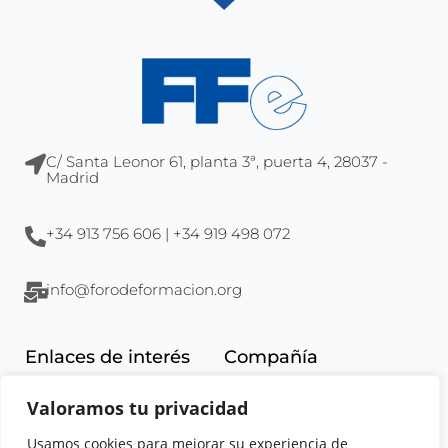
C/ Santa Leonor 61, planta 3ª, puerta 4, 28037 -
Madrid
+34 913 756 606 | +34 919 498 072
info@forodeformacion.org
Enlaces de interés
Compañía
Aula virtual
La empresa
Valoramos tu privacidad
Tienda online
Localización
Usamos cookies para mejorar su experiencia de
Noticias
Excelencia