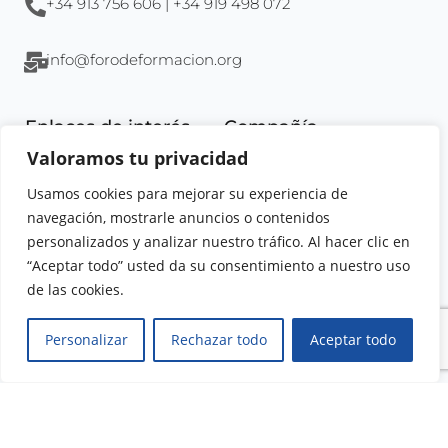
+34 913 756 606 | +34 919 498 072
info@forodeformacion.org
Enlaces de interés
Compañía
Valoramos tu privacidad
Aula virtual
La empresa
Tienda online
Localización
Usamos cookies para mejorar su experiencia de
Noticias
Excelencia
navegación, mostrarle anuncios o contenidos
Catálogo de cursos
Calidad
personalizados y analizar nuestro tráfico. Al hacer clic en
“Aceptar todo” usted da su consentimiento a nuestro uso
Soporte
Legal
de las cookies.
Preguntas frecuentes
Aviso Legal
Personalizar
Rechazar todo
Aceptar todo
Contacto
Condiciones de uso
Atención al alumno
Política de Privacidad
Política de contrataciones