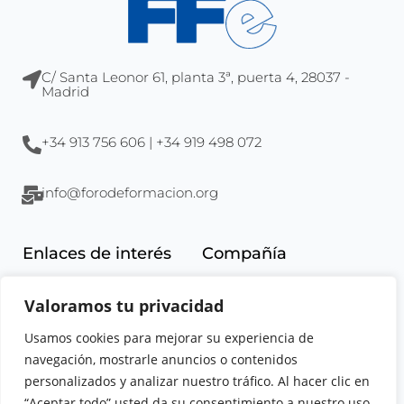
C/ Santa Leonor 61, planta 3ª, puerta 4, 28037 -
Madrid
+34 913 756 606 | +34 919 498 072
info@forodeformacion.org
Enlaces de interés
Compañía
Aula virtual
La empresa
Valoramos tu privacidad
Tienda online
Localización
Noticias
Excelencia
Usamos cookies para mejorar su experiencia de
Catálogo de cursos
Calidad
navegación, mostrarle anuncios o contenidos
personalizados y analizar nuestro tráfico. Al hacer clic en
Soporte
Legal
“Aceptar todo” usted da su consentimiento a nuestro uso