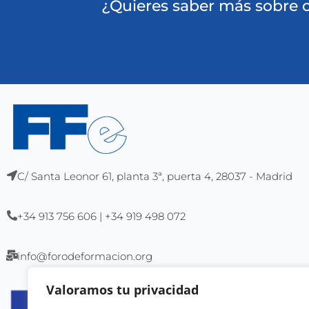
¿Quieres saber más sobre
C/ Santa Leonor 61, planta 3ª, puerta 4, 28037 - Madrid
+34 913 756 606 | +34 919 498 072
info@forodeformacion.org
Valoramos tu privacidad