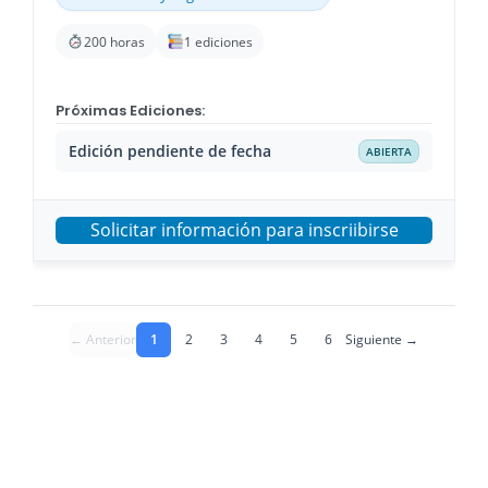
200 horas
1 ediciones
Próximas Ediciones:
Edición pendiente de fecha
ABIERTA
Solicitar información para inscriibirse
← Anterior
1
2
3
4
5
6
Siguiente →