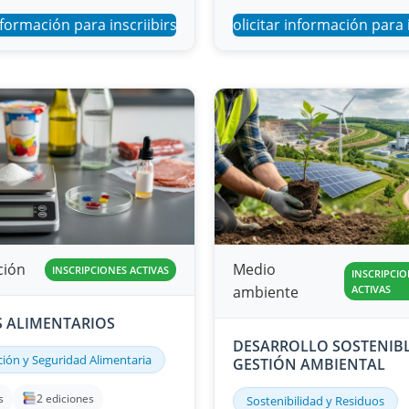
nformación para inscriibirse
Solicitar información para 
ción
Medio
INSCRIPCIONES ACTIVAS
INSCRIPCIO
ambiente
ACTIVAS
S ALIMENTARIOS
DESARROLLO SOSTENIBL
ión y Seguridad Alimentaria
GESTIÓN AMBIENTAL
s
2 ediciones
Sostenibilidad y Residuos