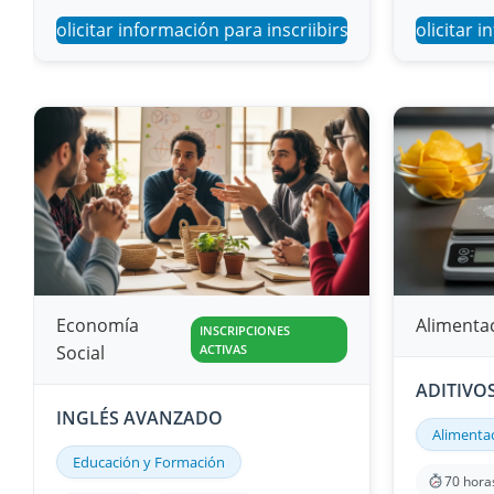
Solicitar información para inscriibirse
Solicitar i
Economía
Alimenta
INSCRIPCIONES
Social
ACTIVAS
ADITIVO
INGLÉS AVANZADO
Alimentac
Educación y Formación
70 hora