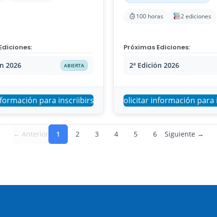
100 horas
2 ediciones
Ediciones:
Próximas Ediciones:
ón 2026
2ª Edición 2026
ABIERTA
nformación para inscriibirse
Solicitar información para 
← Anterior
1
2
3
4
5
6
Siguiente →