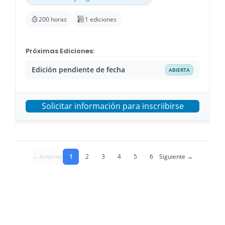
200 horas
1 ediciones
Próximas Ediciones:
Edición pendiente de fecha
ABIERTA
Solicitar información para inscriibirse
← Anterior
1
2
3
4
5
6
Siguiente →